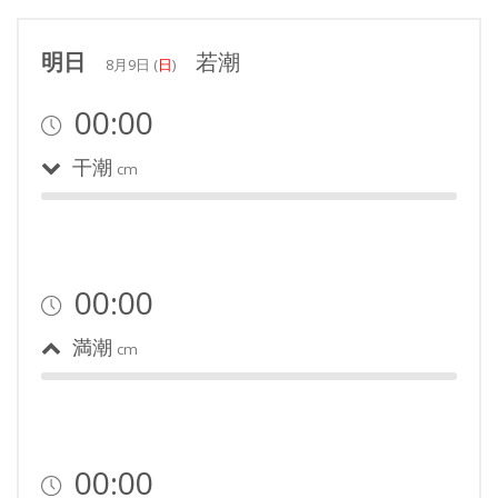
明日
若潮
8月9日 (
日
)
00:00
干潮
cm
00:00
満潮
cm
00:00