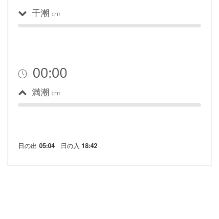
干潮
cm
00:00
満潮
cm
日の出
05:04
日の入
18:42