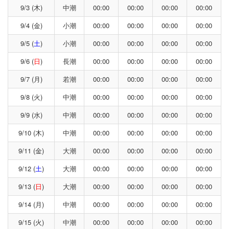
9/3 (木)
中潮
00:00
00:00
00:00
00:00
9/4 (金)
小潮
00:00
00:00
00:00
00:00
9/5 (
土
)
小潮
00:00
00:00
00:00
00:00
9/6 (
日
)
長潮
00:00
00:00
00:00
00:00
9/7 (月)
若潮
00:00
00:00
00:00
00:00
9/8 (火)
中潮
00:00
00:00
00:00
00:00
9/9 (水)
中潮
00:00
00:00
00:00
00:00
9/10 (木)
中潮
00:00
00:00
00:00
00:00
9/11 (金)
大潮
00:00
00:00
00:00
00:00
9/12 (
土
)
大潮
00:00
00:00
00:00
00:00
9/13 (
日
)
大潮
00:00
00:00
00:00
00:00
9/14 (月)
中潮
00:00
00:00
00:00
00:00
9/15 (火)
中潮
00:00
00:00
00:00
00:00