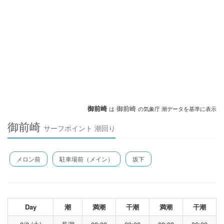
御前崎
御前崎
は
の気象庁 潮データを基準に表示
御前崎
サーフポイント 潮回り
メロン前
駐車場前（メイン）
坂下
Day
潮
満潮
干潮
満潮
干潮