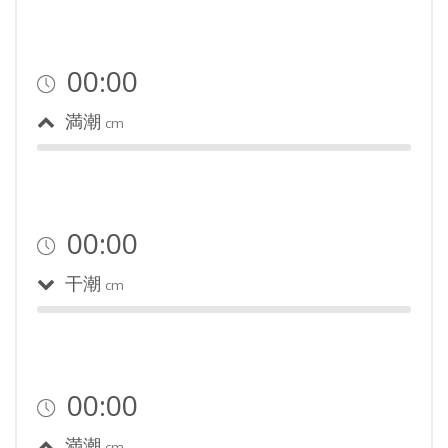
00:00
満潮
cm
00:00
干潮
cm
00:00
満潮
cm