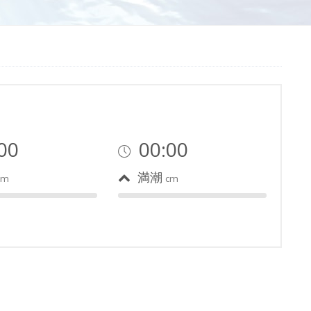
00
00:00
満潮
cm
cm