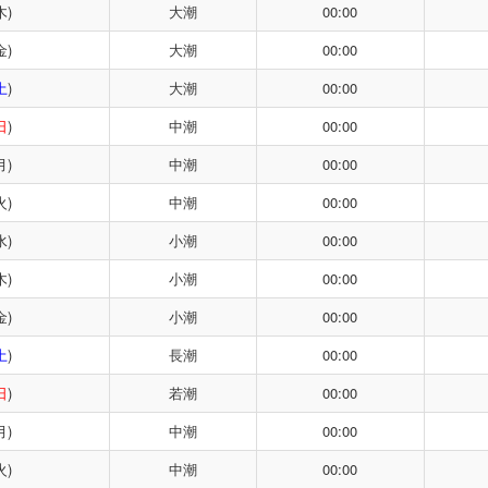
木)
大潮
00:00
金)
大潮
00:00
土
)
大潮
00:00
日
)
中潮
00:00
月)
中潮
00:00
火)
中潮
00:00
水)
小潮
00:00
木)
小潮
00:00
金)
小潮
00:00
土
)
長潮
00:00
日
)
若潮
00:00
月)
中潮
00:00
火)
中潮
00:00