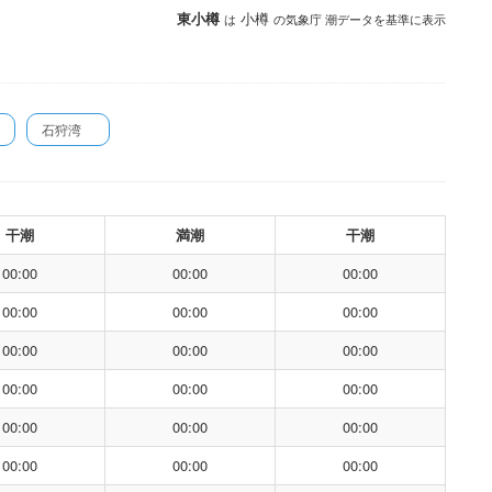
東小樽
小樽
は
の気象庁 潮データを基準に表示
石狩湾
干潮
満潮
干潮
00:00
00:00
00:00
00:00
00:00
00:00
00:00
00:00
00:00
00:00
00:00
00:00
00:00
00:00
00:00
00:00
00:00
00:00