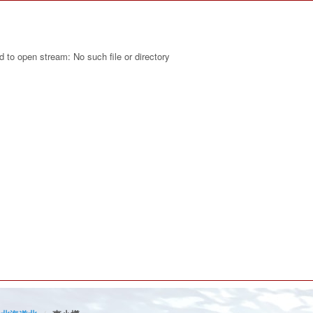
d to open stream: No such file or directory