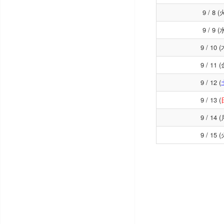
9 / 8 (
9 / 9 (
9 / 10 (
9 / 11 (
9 / 12 (
9 / 13 (
9 / 14 (
9 / 15 (