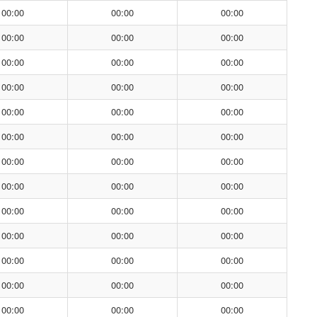
00:00
00:00
00:00
00:00
00:00
00:00
00:00
00:00
00:00
00:00
00:00
00:00
00:00
00:00
00:00
00:00
00:00
00:00
00:00
00:00
00:00
00:00
00:00
00:00
00:00
00:00
00:00
00:00
00:00
00:00
00:00
00:00
00:00
00:00
00:00
00:00
00:00
00:00
00:00