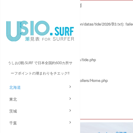
A PHP Error was encountered
Severity: Warning
Message: file(/var/www/usio_surf/application/datas/tide/2026/B3.txt): faile
Filename: views/tide.php
Line Number: 78
Backtrace:
File: /var/www/usio_surf/application/views/tide.php
うしお(潮).SURF で日本全国約600カ所サ
Line: 78
Function: file
ーフポイントの潮まわりをチエック!!
File: /var/www/usio_surf/application/controllers/Home.php
Line: 139
北海道
Function: view
東北
File: /var/www/usio_surf/index.php
Line: 315
茨城
Function: require_once
千葉