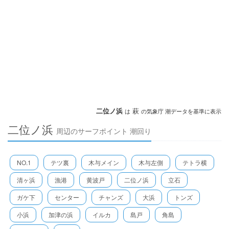
二位ノ浜
萩
は
の気象庁 潮データを基準に表示
二位ノ浜
周辺のサーフポイント 潮回り
NO.1
テツ裏
木与メイン
木与左側
テトラ横
清ヶ浜
漁港
黄波戸
二位ノ浜
立石
ガケ下
センター
チャンズ
大浜
トンズ
小浜
加津の浜
イルカ
島戸
角島