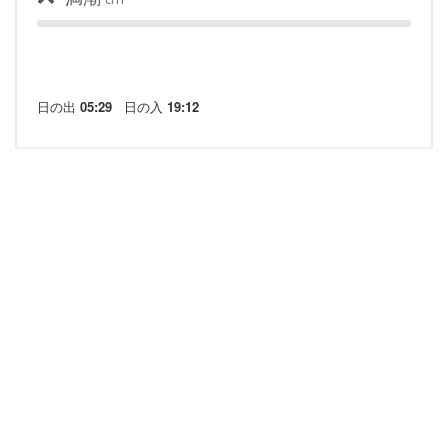
日の出
05:29
日の入
19:12