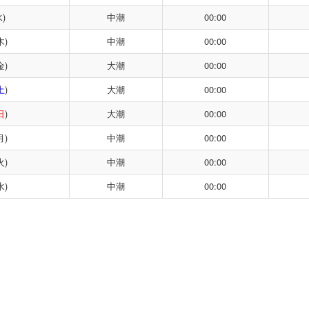
水)
中潮
00:00
木)
中潮
00:00
金)
大潮
00:00
土
)
大潮
00:00
日
)
大潮
00:00
月)
中潮
00:00
火)
中潮
00:00
水)
中潮
00:00