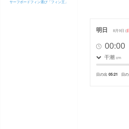
サーフボードフィン選び「フィン王」
明日
8月9日 (
00:00
干潮
cm
日の出
05:21
日の