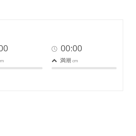
00
00:00
満潮
cm
cm