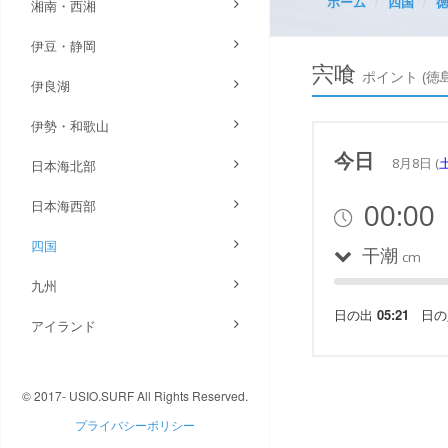
ホーム
四国
湘南・西湘
伊豆・静岡
宍喰
ポイント (徳島
伊良湖
伊勢・和歌山
今日
8月8日 (
日本海北部
日本海西部
00:00
四国
干潮
cm
九州
日の出
05:21
日の
アイランド
© 2017- USIO.SURF All Rights Reserved.
プライバシーポリシー