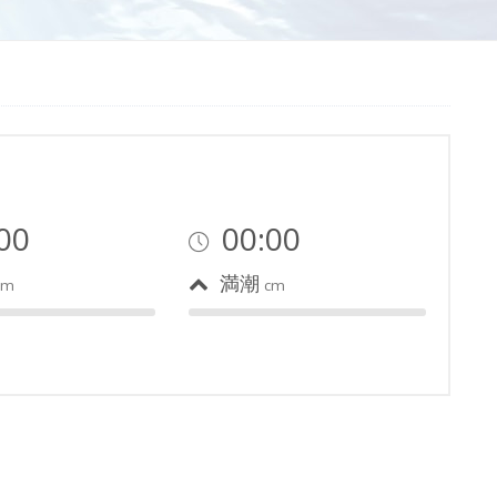
00
00:00
満潮
cm
cm