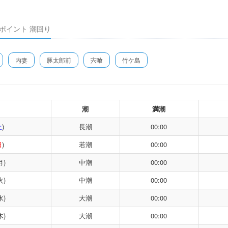
ポイント 潮回り
内妻
豚太郎前
宍喰
竹ケ島
潮
満潮
土
)
長潮
00:00
日
)
若潮
00:00
月)
中潮
00:00
火)
中潮
00:00
水)
大潮
00:00
木)
大潮
00:00