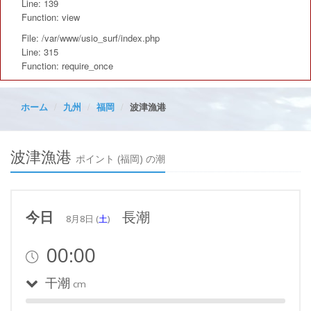
Line: 139
Function: view
File: /var/www/usio_surf/index.php
Line: 315
Function: require_once
ホーム
九州
福岡
波津漁港
波津漁港
ポイント (福岡) の潮
今日
長潮
8月8日 (
土
)
00:00
干潮
cm