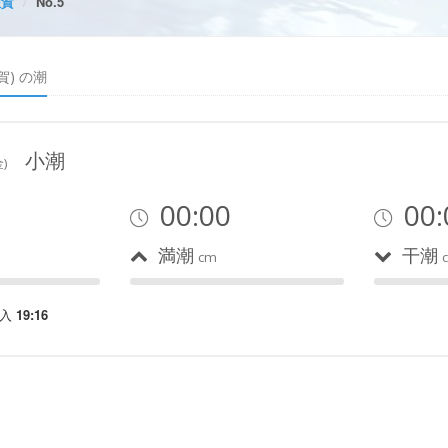
佐賀
No.5
賀) の潮
小潮
金)
00:00
00:
満潮
干潮
cm
入
19:16