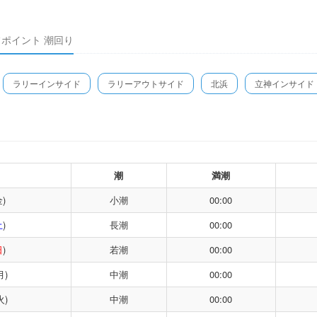
ポイント 潮回り
ラリーインサイド
ラリーアウトサイド
北浜
立神インサイド
潮
満潮
金)
小潮
00:00
土
)
長潮
00:00
日
)
若潮
00:00
月)
中潮
00:00
火)
中潮
00:00