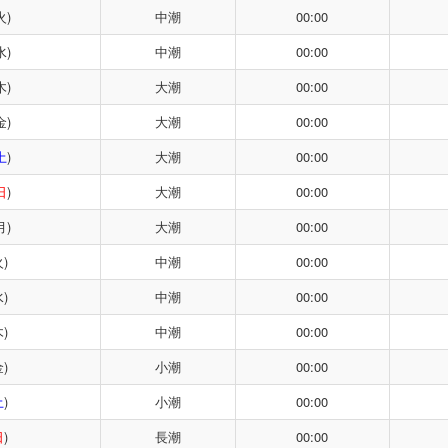
火)
中潮
00:00
水)
中潮
00:00
木)
大潮
00:00
金)
大潮
00:00
土
)
大潮
00:00
日
)
大潮
00:00
月)
大潮
00:00
火)
中潮
00:00
水)
中潮
00:00
木)
中潮
00:00
金)
小潮
00:00
土
)
小潮
00:00
日
)
長潮
00:00