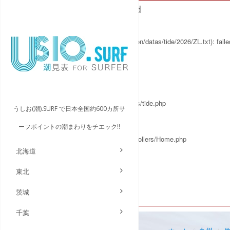
A PHP Error was encountered
Severity: Warning
Message: file(/var/www/usio_surf/application/datas/tide/2026/ZL.txt): faile
Filename: views/tide.php
Line Number: 78
Backtrace:
File: /var/www/usio_surf/application/views/tide.php
うしお(潮).SURF で日本全国約600カ所サ
Line: 78
Function: file
ーフポイントの潮まわりをチエック!!
File: /var/www/usio_surf/application/controllers/Home.php
Line: 139
北海道
Function: view
東北
File: /var/www/usio_surf/index.php
Line: 315
茨城
Function: require_once
千葉