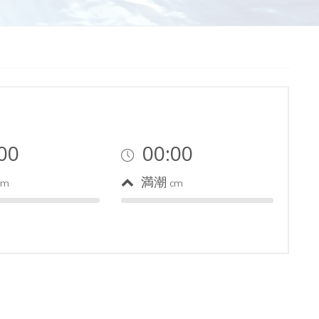
00
00:00
満潮
cm
cm