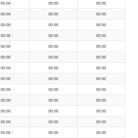
00:00
00:00
00:00
00:00
00:00
00:00
00:00
00:00
00:00
00:00
00:00
00:00
00:00
00:00
00:00
00:00
00:00
00:00
00:00
00:00
00:00
00:00
00:00
00:00
00:00
00:00
00:00
00:00
00:00
00:00
00:00
00:00
00:00
00:00
00:00
00:00
00:00
00:00
00:00