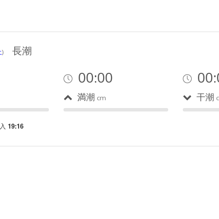
長潮
土
)
00:00
00:
満潮
干潮
cm
入
19:16