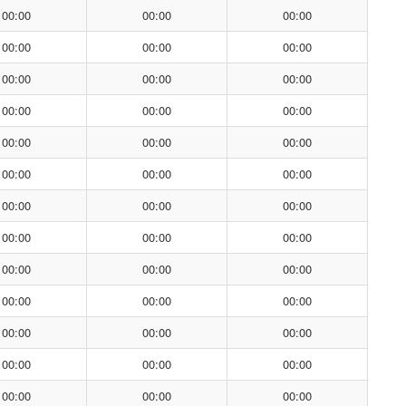
00:00
00:00
00:00
00:00
00:00
00:00
00:00
00:00
00:00
00:00
00:00
00:00
00:00
00:00
00:00
00:00
00:00
00:00
00:00
00:00
00:00
00:00
00:00
00:00
00:00
00:00
00:00
00:00
00:00
00:00
00:00
00:00
00:00
00:00
00:00
00:00
00:00
00:00
00:00