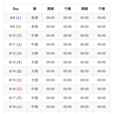
Day
潮
満潮
干潮
満潮
干潮
8/8 (
土
)
長潮
00:00
00:00
00:00
00:00
8/9 (
日
)
若潮
00:00
00:00
00:00
00:00
8/10 (月)
中潮
00:00
00:00
00:00
00:00
8/11 (火)
中潮
00:00
00:00
00:00
00:00
8/12 (水)
大潮
00:00
00:00
00:00
00:00
8/13 (木)
大潮
00:00
00:00
00:00
00:00
8/14 (金)
大潮
00:00
00:00
00:00
00:00
8/15 (
土
)
大潮
00:00
00:00
00:00
00:00
8/16 (
日
)
中潮
00:00
00:00
00:00
00:00
8/17 (月)
中潮
00:00
00:00
00:00
00:00
8/18 (火)
中潮
00:00
00:00
00:00
00:00