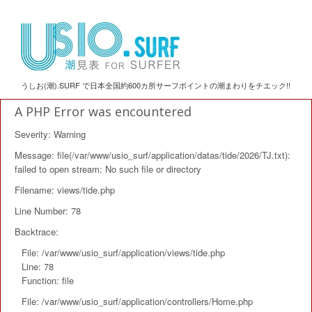
うしお(潮).SURF で日本全国約600カ所サーフポイントの潮まわりをチエック!!
A PHP Error was encountered
Severity: Warning
Message: file(/var/www/usio_surf/application/datas/tide/2026/TJ.txt):
failed to open stream: No such file or directory
Filename: views/tide.php
Line Number: 78
Backtrace:
File: /var/www/usio_surf/application/views/tide.php
Line: 78
Function: file
File: /var/www/usio_surf/application/controllers/Home.php