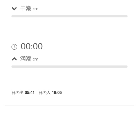
干潮
cm
00:00
満潮
cm
日の出
05:41
日の入
19:05