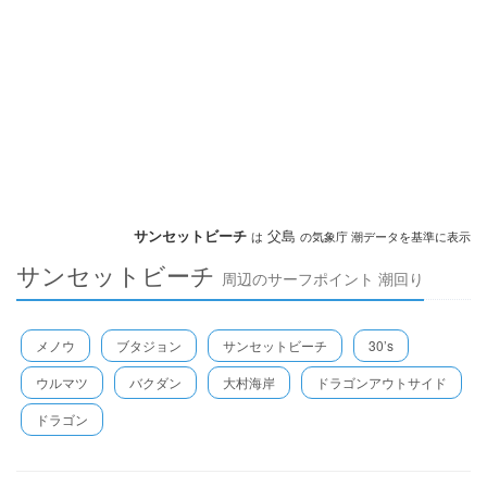
サンセットビーチ
父島
は
の気象庁 潮データを基準に表示
サンセットビーチ
周辺のサーフポイント 潮回り
メノウ
ブタジョン
サンセットビーチ
30’s
ウルマツ
バクダン
大村海岸
ドラゴンアウトサイド
ドラゴン