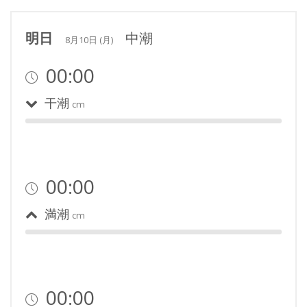
明日
中潮
8月10日 (月)
00:00
干潮
cm
00:00
満潮
cm
00:00