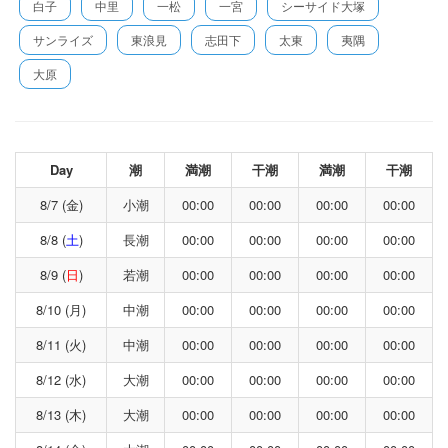
白子
中里
一松
一宮
シーサイド大塚
サンライズ
東浪見
志田下
太東
夷隅
大原
Day
潮
満潮
干潮
満潮
干潮
8/7 (金)
小潮
00:00
00:00
00:00
00:00
8/8 (
土
)
長潮
00:00
00:00
00:00
00:00
8/9 (
日
)
若潮
00:00
00:00
00:00
00:00
8/10 (月)
中潮
00:00
00:00
00:00
00:00
8/11 (火)
中潮
00:00
00:00
00:00
00:00
8/12 (水)
大潮
00:00
00:00
00:00
00:00
8/13 (木)
大潮
00:00
00:00
00:00
00:00