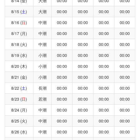
8/14 (金)
大潮
00:00
00:00
00:00
00:00
8/15 (
土
)
大潮
00:00
00:00
00:00
00:00
8/16 (
日
)
中潮
00:00
00:00
00:00
00:00
8/17 (月)
中潮
00:00
00:00
00:00
00:00
8/18 (火)
中潮
00:00
00:00
00:00
00:00
8/19 (水)
小潮
00:00
00:00
00:00
00:00
8/20 (木)
小潮
00:00
00:00
00:00
00:00
8/21 (金)
小潮
00:00
00:00
00:00
00:00
8/22 (
土
)
長潮
00:00
00:00
00:00
00:00
8/23 (
日
)
若潮
00:00
00:00
00:00
00:00
8/24 (月)
中潮
00:00
00:00
00:00
00:00
8/25 (火)
中潮
00:00
00:00
00:00
00:00
8/26 (水)
中潮
00:00
00:00
00:00
00:00