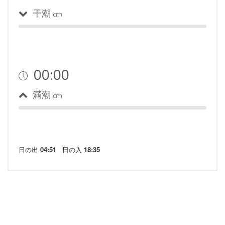
干潮
cm
00:00
満潮
cm
日の出
04:51
日の入
18:35