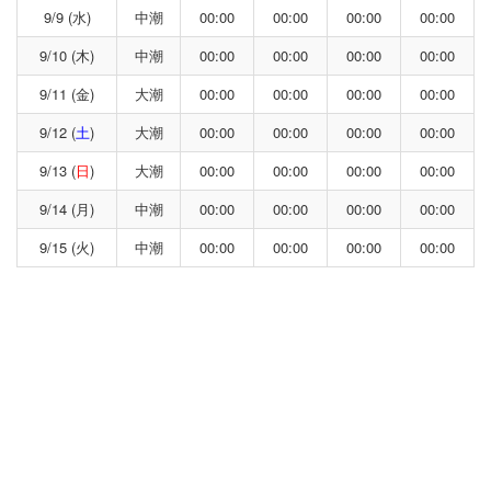
9/9 (水)
中潮
00:00
00:00
00:00
00:00
9/10 (木)
中潮
00:00
00:00
00:00
00:00
9/11 (金)
大潮
00:00
00:00
00:00
00:00
9/12 (
土
)
大潮
00:00
00:00
00:00
00:00
9/13 (
日
)
大潮
00:00
00:00
00:00
00:00
9/14 (月)
中潮
00:00
00:00
00:00
00:00
9/15 (火)
中潮
00:00
00:00
00:00
00:00