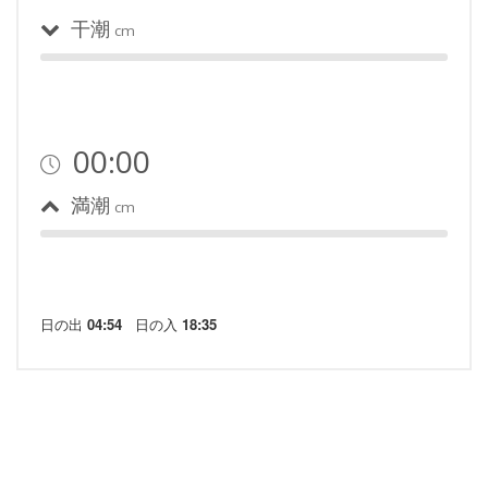
干潮
cm
00:00
満潮
cm
日の出
04:54
日の入
18:35