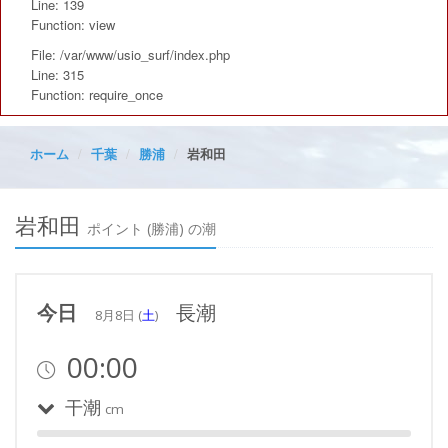
Line: 139
Function: view
File: /var/www/usio_surf/index.php
Line: 315
Function: require_once
ホーム
千葉
勝浦
岩和田
岩和田
ポイント (勝浦) の潮
今日
長潮
8月8日 (
土
)
00:00
干潮
cm