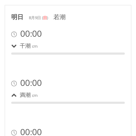
明日
若潮
8月9日 (
日
)
00:00
干潮
cm
00:00
満潮
cm
00:00