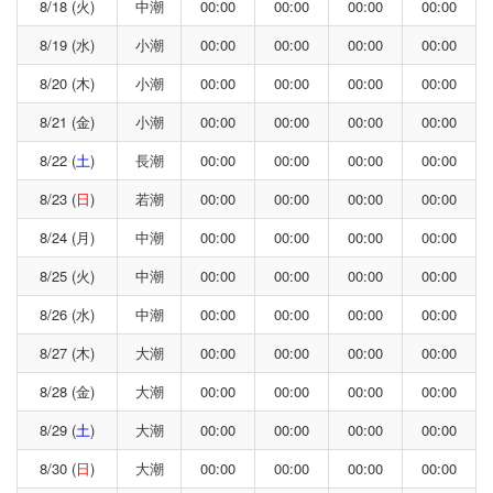
8/18 (火)
中潮
00:00
00:00
00:00
00:00
8/19 (水)
小潮
00:00
00:00
00:00
00:00
8/20 (木)
小潮
00:00
00:00
00:00
00:00
8/21 (金)
小潮
00:00
00:00
00:00
00:00
8/22 (
土
)
長潮
00:00
00:00
00:00
00:00
8/23 (
日
)
若潮
00:00
00:00
00:00
00:00
8/24 (月)
中潮
00:00
00:00
00:00
00:00
8/25 (火)
中潮
00:00
00:00
00:00
00:00
8/26 (水)
中潮
00:00
00:00
00:00
00:00
8/27 (木)
大潮
00:00
00:00
00:00
00:00
8/28 (金)
大潮
00:00
00:00
00:00
00:00
8/29 (
土
)
大潮
00:00
00:00
00:00
00:00
8/30 (
日
)
大潮
00:00
00:00
00:00
00:00