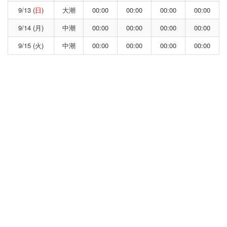
9/13 (
日
)
大潮
00:00
00:00
00:00
00:00
9/14 (月)
中潮
00:00
00:00
00:00
00:00
9/15 (火)
中潮
00:00
00:00
00:00
00:00