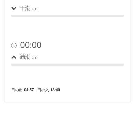
干潮
cm
00:00
満潮
cm
日の出
04:57
日の入
18:40