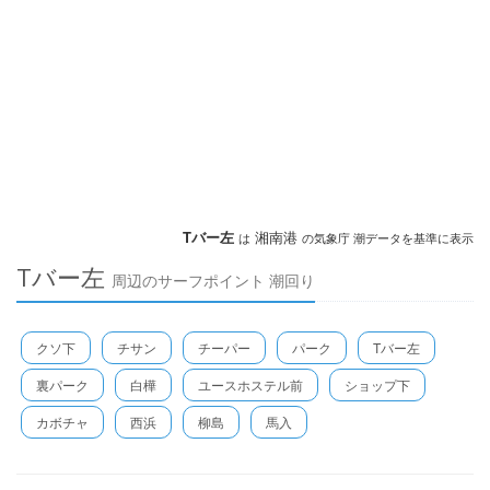
Tバー左
湘南港
は
の気象庁 潮データを基準に表示
Tバー左
周辺のサーフポイント 潮回り
クソ下
チサン
チーパー
パーク
Tバー左
裏パーク
白樺
ユースホステル前
ショップ下
カボチャ
西浜
柳島
馬入