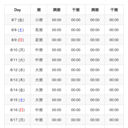
Day
潮
満潮
干潮
満潮
干潮
8/7 (金)
小潮
00:00
00:00
00:00
00:00
8/8 (
土
)
長潮
00:00
00:00
00:00
00:00
8/9 (
日
)
若潮
00:00
00:00
00:00
00:00
8/10 (月)
中潮
00:00
00:00
00:00
00:00
8/11 (火)
中潮
00:00
00:00
00:00
00:00
8/12 (水)
大潮
00:00
00:00
00:00
00:00
8/13 (木)
大潮
00:00
00:00
00:00
00:00
8/14 (金)
大潮
00:00
00:00
00:00
00:00
8/15 (
土
)
大潮
00:00
00:00
00:00
00:00
8/16 (
日
)
中潮
00:00
00:00
00:00
00:00
8/17 (月)
中潮
00:00
00:00
00:00
00:00