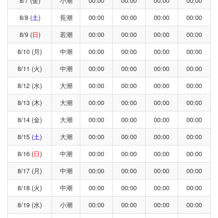
8/7 (金)
小潮
00:00
00:00
00:00
00:00
8/8 (
土
)
長潮
00:00
00:00
00:00
00:00
8/9 (
日
)
若潮
00:00
00:00
00:00
00:00
8/10 (月)
中潮
00:00
00:00
00:00
00:00
8/11 (火)
中潮
00:00
00:00
00:00
00:00
8/12 (水)
大潮
00:00
00:00
00:00
00:00
8/13 (木)
大潮
00:00
00:00
00:00
00:00
8/14 (金)
大潮
00:00
00:00
00:00
00:00
8/15 (
土
)
大潮
00:00
00:00
00:00
00:00
8/16 (
日
)
中潮
00:00
00:00
00:00
00:00
8/17 (月)
中潮
00:00
00:00
00:00
00:00
8/18 (火)
中潮
00:00
00:00
00:00
00:00
8/19 (水)
小潮
00:00
00:00
00:00
00:00