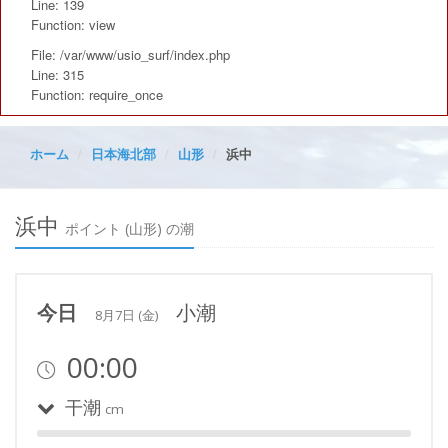
Line: 139
Function: view
File: /var/www/usio_surf/index.php
Line: 315
Function: require_once
ホーム
日本海北部
山形
浜中
浜中
ポイント (山形) の潮
今日
小潮
8月7日 (金)
00:00
干潮
cm