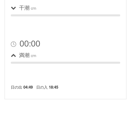
干潮
cm
00:00
満潮
cm
日の出
04:49
日の入
18:45