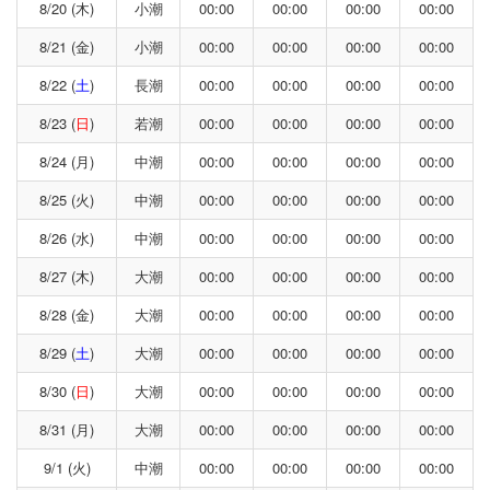
8/20 (木)
小潮
00:00
00:00
00:00
00:00
8/21 (金)
小潮
00:00
00:00
00:00
00:00
8/22 (
土
)
長潮
00:00
00:00
00:00
00:00
8/23 (
日
)
若潮
00:00
00:00
00:00
00:00
8/24 (月)
中潮
00:00
00:00
00:00
00:00
8/25 (火)
中潮
00:00
00:00
00:00
00:00
8/26 (水)
中潮
00:00
00:00
00:00
00:00
8/27 (木)
大潮
00:00
00:00
00:00
00:00
8/28 (金)
大潮
00:00
00:00
00:00
00:00
8/29 (
土
)
大潮
00:00
00:00
00:00
00:00
8/30 (
日
)
大潮
00:00
00:00
00:00
00:00
8/31 (月)
大潮
00:00
00:00
00:00
00:00
9/1 (火)
中潮
00:00
00:00
00:00
00:00