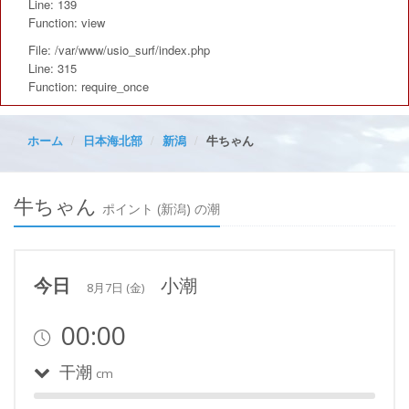
Line: 139
Function: view
File: /var/www/usio_surf/index.php
Line: 315
Function: require_once
ホーム
日本海北部
新潟
牛ちゃん
牛ちゃん
ポイント (新潟) の潮
今日
小潮
8月7日 (金)
00:00
干潮
cm