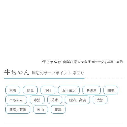
牛ちゃん
新潟西港
は
の気象庁 潮データを基準に表示
牛ちゃん
周辺のサーフポイント 潮回り
東港
島見
小針
五十嵐浜
巻漁港
間瀬
牛ちゃん
寺泊
落水
新潟／高浜
大湊
新潟／荒浜
米山
郷津