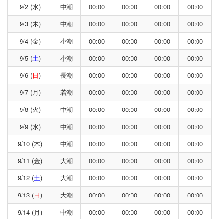
9/2 (水)
中潮
00:00
00:00
00:00
00:00
9/3 (木)
中潮
00:00
00:00
00:00
00:00
9/4 (金)
小潮
00:00
00:00
00:00
00:00
9/5 (
土
)
小潮
00:00
00:00
00:00
00:00
9/6 (
日
)
長潮
00:00
00:00
00:00
00:00
9/7 (月)
若潮
00:00
00:00
00:00
00:00
9/8 (火)
中潮
00:00
00:00
00:00
00:00
9/9 (水)
中潮
00:00
00:00
00:00
00:00
9/10 (木)
中潮
00:00
00:00
00:00
00:00
9/11 (金)
大潮
00:00
00:00
00:00
00:00
9/12 (
土
)
大潮
00:00
00:00
00:00
00:00
9/13 (
日
)
大潮
00:00
00:00
00:00
00:00
9/14 (月)
中潮
00:00
00:00
00:00
00:00