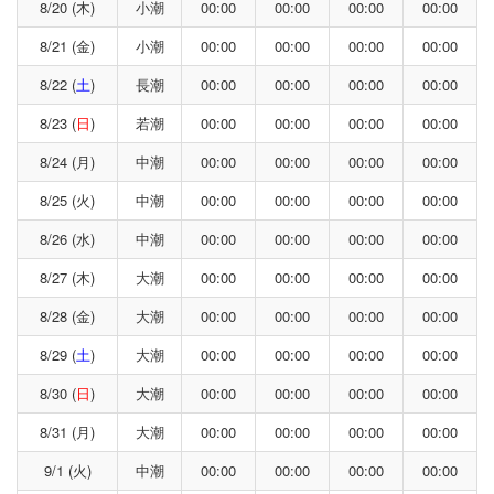
8/20 (木)
小潮
00:00
00:00
00:00
00:00
8/21 (金)
小潮
00:00
00:00
00:00
00:00
8/22 (
土
)
長潮
00:00
00:00
00:00
00:00
8/23 (
日
)
若潮
00:00
00:00
00:00
00:00
8/24 (月)
中潮
00:00
00:00
00:00
00:00
8/25 (火)
中潮
00:00
00:00
00:00
00:00
8/26 (水)
中潮
00:00
00:00
00:00
00:00
8/27 (木)
大潮
00:00
00:00
00:00
00:00
8/28 (金)
大潮
00:00
00:00
00:00
00:00
8/29 (
土
)
大潮
00:00
00:00
00:00
00:00
8/30 (
日
)
大潮
00:00
00:00
00:00
00:00
8/31 (月)
大潮
00:00
00:00
00:00
00:00
9/1 (火)
中潮
00:00
00:00
00:00
00:00