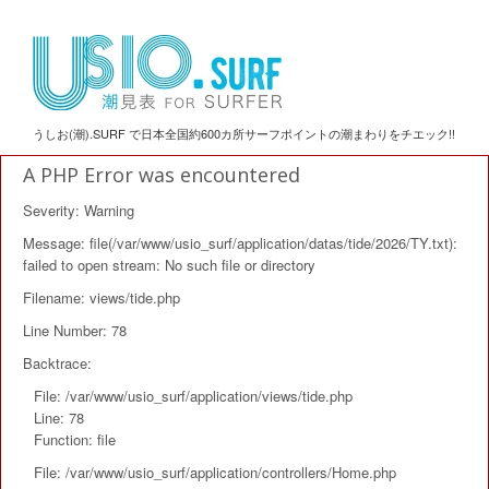
うしお(潮).SURF で日本全国約600カ所サーフポイントの潮まわりをチエック!!
A PHP Error was encountered
Severity: Warning
Message: file(/var/www/usio_surf/application/datas/tide/2026/TY.txt):
failed to open stream: No such file or directory
Filename: views/tide.php
Line Number: 78
Backtrace:
File: /var/www/usio_surf/application/views/tide.php
Line: 78
Function: file
File: /var/www/usio_surf/application/controllers/Home.php