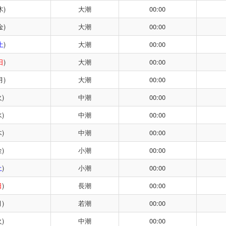
木)
大潮
00:00
金)
大潮
00:00
土
)
大潮
00:00
日
)
大潮
00:00
月)
大潮
00:00
火)
中潮
00:00
水)
中潮
00:00
木)
中潮
00:00
金)
小潮
00:00
土
)
小潮
00:00
日
)
長潮
00:00
月)
若潮
00:00
火)
中潮
00:00