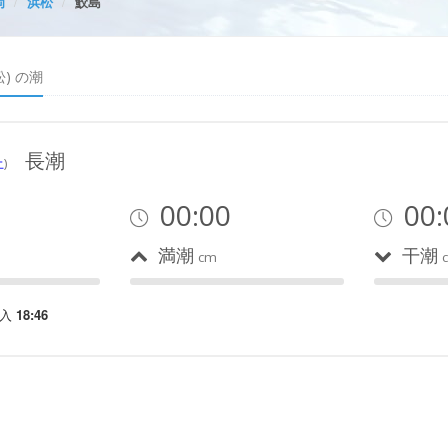
岡
浜松
鮫島
) の潮
長潮
土
)
00:00
00:
満潮
干潮
cm
入
18:46