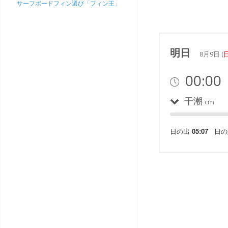
サーフボードフィン選び「フィン王」
明日
8月9日 (
00:00
干潮
cm
日の出
05:07
日の