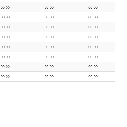
00:00
00:00
00:00
00:00
00:00
00:00
00:00
00:00
00:00
00:00
00:00
00:00
00:00
00:00
00:00
00:00
00:00
00:00
00:00
00:00
00:00
00:00
00:00
00:00