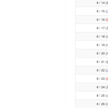
8 / 14 (
8 / 15 (
8 / 16 (
8 / 17 (
8 / 18 (
8 / 19 (
8 / 20 (
8 / 21 (
8 / 22 (
8 / 23 (
8 / 24 (
8 / 25 (
8 / 26 (