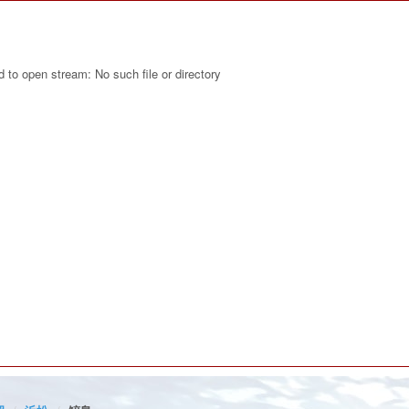
d to open stream: No such file or directory