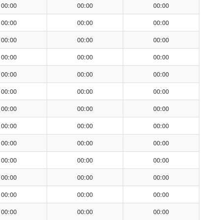
00:00
00:00
00:00
00:00
00:00
00:00
00:00
00:00
00:00
00:00
00:00
00:00
00:00
00:00
00:00
00:00
00:00
00:00
00:00
00:00
00:00
00:00
00:00
00:00
00:00
00:00
00:00
00:00
00:00
00:00
00:00
00:00
00:00
00:00
00:00
00:00
00:00
00:00
00:00