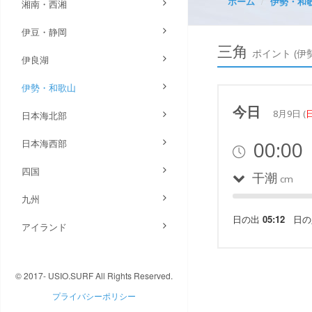
ホーム
伊勢・和
湘南・西湘
伊豆・静岡
三角
ポイント (伊勢
伊良湖
伊勢・和歌山
今日
8月9日 (
日本海北部
日本海西部
00:00
四国
干潮
cm
九州
日の出
05:12
日の
アイランド
© 2017- USIO.SURF All Rights Reserved.
プライバシーポリシー