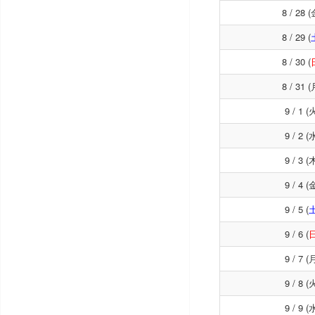
8 / 28 (
8 / 29 (
8 / 30 (
8 / 31 (
9 / 1 (
9 / 2 (
9 / 3 (
9 / 4 (
9 / 5 (
9 / 6 (
9 / 7 (
9 / 8 (
9 / 9 (