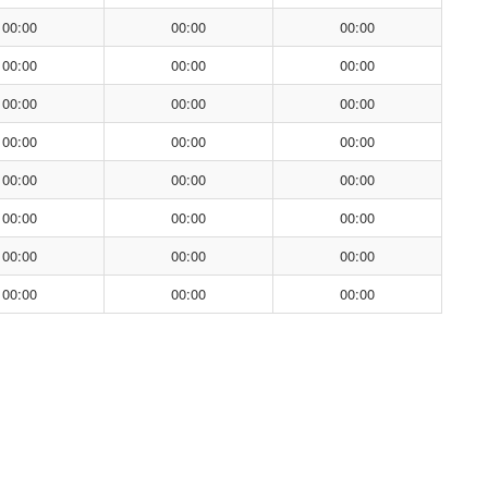
00:00
00:00
00:00
00:00
00:00
00:00
00:00
00:00
00:00
00:00
00:00
00:00
00:00
00:00
00:00
00:00
00:00
00:00
00:00
00:00
00:00
00:00
00:00
00:00