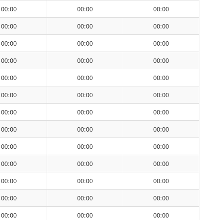
00:00
00:00
00:00
00:00
00:00
00:00
00:00
00:00
00:00
00:00
00:00
00:00
00:00
00:00
00:00
00:00
00:00
00:00
00:00
00:00
00:00
00:00
00:00
00:00
00:00
00:00
00:00
00:00
00:00
00:00
00:00
00:00
00:00
00:00
00:00
00:00
00:00
00:00
00:00