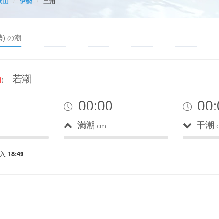
歌山
伊勢
三角
) の潮
若潮
日
)
00:00
00:
満潮
干潮
cm
入
18:49