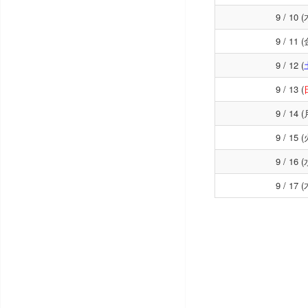
9 / 10 (
9 / 11 (
9 / 12 (
9 / 13 (
9 / 14 (
9 / 15 (
9 / 16 (
9 / 17 (