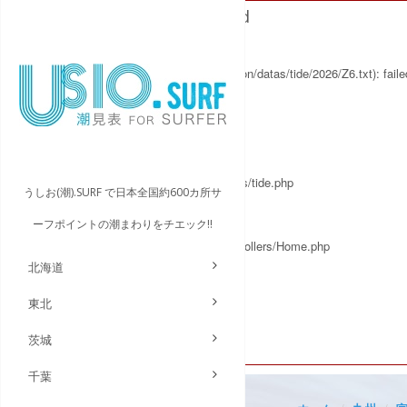
A PHP Error was encountered
Severity: Warning
Message: file(/var/www/usio_surf/application/datas/tide/2026/Z6.txt): faile
Filename: views/tide.php
Line Number: 78
Backtrace:
File: /var/www/usio_surf/application/views/tide.php
うしお(潮).SURF で日本全国約600カ所サ
Line: 78
Function: file
ーフポイントの潮まわりをチエック!!
File: /var/www/usio_surf/application/controllers/Home.php
Line: 139
北海道
Function: view
東北
File: /var/www/usio_surf/index.php
Line: 315
茨城
Function: require_once
千葉