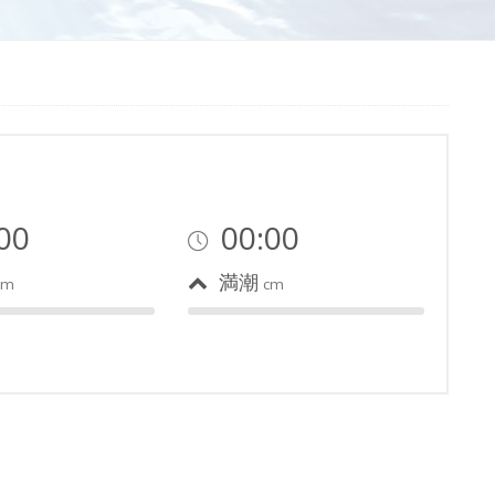
00
00:00
満潮
cm
cm