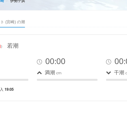
宮崎
伊勢ケ浜
ト (宮崎) の潮
若潮
日
)
00:00
00:
満潮
干潮
cm
入
19:05