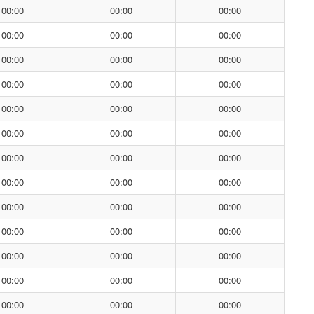
00:00
00:00
00:00
00:00
00:00
00:00
00:00
00:00
00:00
00:00
00:00
00:00
00:00
00:00
00:00
00:00
00:00
00:00
00:00
00:00
00:00
00:00
00:00
00:00
00:00
00:00
00:00
00:00
00:00
00:00
00:00
00:00
00:00
00:00
00:00
00:00
00:00
00:00
00:00