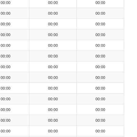
00:00
00:00
00:00
00:00
00:00
00:00
00:00
00:00
00:00
00:00
00:00
00:00
00:00
00:00
00:00
00:00
00:00
00:00
00:00
00:00
00:00
00:00
00:00
00:00
00:00
00:00
00:00
00:00
00:00
00:00
00:00
00:00
00:00
00:00
00:00
00:00
00:00
00:00
00:00