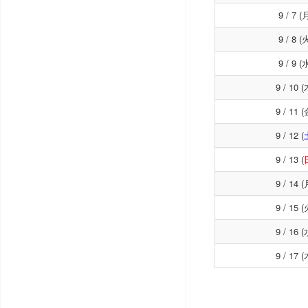
9 / 7 (
9 / 8 (
9 / 9 (
9 / 10 (
9 / 11 (
9 / 12 (
9 / 13 (
9 / 14 (
9 / 15 (
9 / 16 (
9 / 17 (