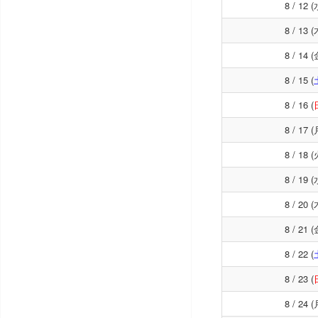
8 / 12 (
8 / 13 (
8 / 14 (
8 / 15 (
8 / 16 (
8 / 17 (
8 / 18 (
8 / 19 (
8 / 20 (
8 / 21 (
8 / 22 (
8 / 23 (
8 / 24 (