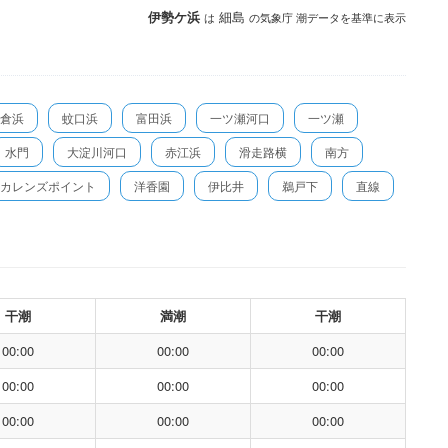
伊勢ケ浜
細島
は
の気象庁 潮データを基準に表示
倉浜
蚊口浜
富田浜
一ツ瀬河口
一ツ瀬
水門
大淀川河口
赤江浜
滑走路横
南方
カレンズポイント
洋香園
伊比井
鵜戸下
直線
干潮
満潮
干潮
00:00
00:00
00:00
00:00
00:00
00:00
00:00
00:00
00:00