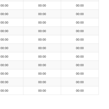
00:00
00:00
00:00
00:00
00:00
00:00
00:00
00:00
00:00
00:00
00:00
00:00
00:00
00:00
00:00
00:00
00:00
00:00
00:00
00:00
00:00
00:00
00:00
00:00
00:00
00:00
00:00
00:00
00:00
00:00
00:00
00:00
00:00