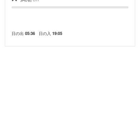
日の出
05:36
日の入
19:05