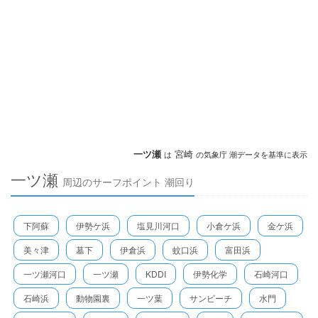
一ツ瀬
宮崎
は
の気象庁 潮データを基準に表示
一ツ瀬
周辺のサーフポイント 潮回り
下阿蘇
伊勢ケ浜
塩見川河口
小倉ケ浜
金ケ浜
美々津
墓下
伊倉浜
蚊口浜
富田浜
一ツ瀬河口
一ツ瀬
KDDI
伊勢化学
石崎河口
石崎浜
動物園裏
一ツ葉
サンビーチ
水門