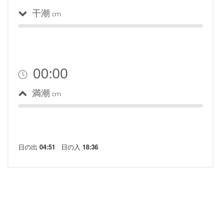
干潮
cm
00:00
満潮
cm
日の出
04:51
日の入
18:36