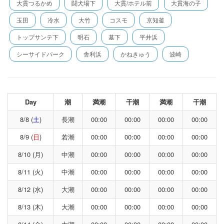
大貫つるかめ
闘犬場下
大貫/ホテル前
大貫海の子
玉田
冷水
大竹
コスモ
京知釜
トップサンテ下
明石
墓下
平井浜
シーサイドパーク
舎利浜
かねきゅう
波崎
Day
潮
満潮
干潮
満潮
干潮
8/8 (
土
)
長潮
00:00
00:00
00:00
00:00
8/9 (
日
)
若潮
00:00
00:00
00:00
00:00
8/10 (月)
中潮
00:00
00:00
00:00
00:00
8/11 (火)
中潮
00:00
00:00
00:00
00:00
8/12 (水)
大潮
00:00
00:00
00:00
00:00
8/13 (木)
大潮
00:00
00:00
00:00
00:00