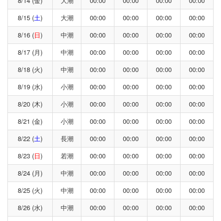
8/14 (金)
大潮
00:00
00:00
00:00
00:00
8/15 (
土
)
大潮
00:00
00:00
00:00
00:00
8/16 (
日
)
中潮
00:00
00:00
00:00
00:00
8/17 (月)
中潮
00:00
00:00
00:00
00:00
8/18 (火)
中潮
00:00
00:00
00:00
00:00
8/19 (水)
小潮
00:00
00:00
00:00
00:00
8/20 (木)
小潮
00:00
00:00
00:00
00:00
8/21 (金)
小潮
00:00
00:00
00:00
00:00
8/22 (
土
)
長潮
00:00
00:00
00:00
00:00
8/23 (
日
)
若潮
00:00
00:00
00:00
00:00
8/24 (月)
中潮
00:00
00:00
00:00
00:00
8/25 (火)
中潮
00:00
00:00
00:00
00:00
8/26 (水)
中潮
00:00
00:00
00:00
00:00