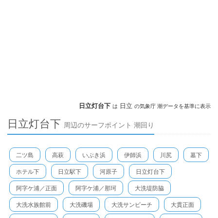
日立灯台下
日立
は
の気象庁 潮データを基準に表示
日立灯台下
周辺のサーフポイント 潮回り
二ツ島
高萩
いぶき浜
伊師浜
川尻
墓下
ホテル下
日立駅下
河原子
日立灯台下
阿字ケ浦／正面
阿字ケ浦／那珂
大洗堤防脇
大洗水族館前
大洗磯場
大洗サンビーチ
大貫正面