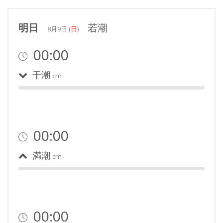
明日
若潮
8月9日 (
日
)
00:00
干潮
cm
00:00
満潮
cm
00:00