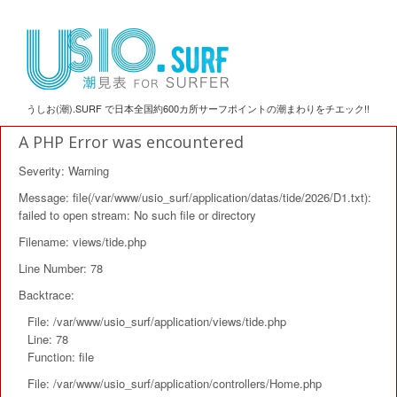
うしお(潮).SURF で日本全国約600カ所サーフポイントの潮まわりをチエック!!
A PHP Error was encountered
Severity: Warning
Message: file(/var/www/usio_surf/application/datas/tide/2026/D1.txt):
failed to open stream: No such file or directory
Filename: views/tide.php
Line Number: 78
Backtrace:
File: /var/www/usio_surf/application/views/tide.php
Line: 78
Function: file
File: /var/www/usio_surf/application/controllers/Home.php