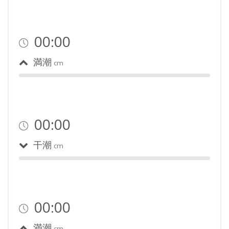
00:00
満潮
cm
00:00
干潮
cm
00:00
満潮
cm