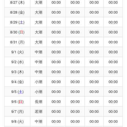
8/27 (木)
大潮
00:00
00:00
00:00
00:00
8/28 (金)
大潮
00:00
00:00
00:00
00:00
8/29 (
土
)
大潮
00:00
00:00
00:00
00:00
8/30 (
日
)
大潮
00:00
00:00
00:00
00:00
8/31 (月)
大潮
00:00
00:00
00:00
00:00
9/1 (火)
中潮
00:00
00:00
00:00
00:00
9/2 (水)
中潮
00:00
00:00
00:00
00:00
9/3 (木)
中潮
00:00
00:00
00:00
00:00
9/4 (金)
小潮
00:00
00:00
00:00
00:00
9/5 (
土
)
小潮
00:00
00:00
00:00
00:00
9/6 (
日
)
長潮
00:00
00:00
00:00
00:00
9/7 (月)
若潮
00:00
00:00
00:00
00:00
9/8 (火)
中潮
00:00
00:00
00:00
00:00