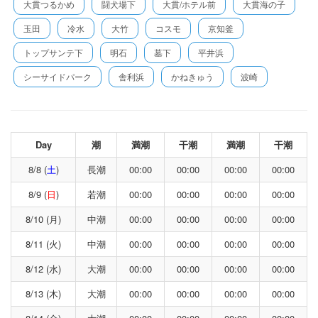
大貫つるかめ
闘犬場下
大貫/ホテル前
大貫海の子
玉田
冷水
大竹
コスモ
京知釜
トップサンテ下
明石
墓下
平井浜
シーサイドパーク
舎利浜
かねきゅう
波崎
Day
潮
満潮
干潮
満潮
干潮
8/8 (
土
)
長潮
00:00
00:00
00:00
00:00
8/9 (
日
)
若潮
00:00
00:00
00:00
00:00
8/10 (月)
中潮
00:00
00:00
00:00
00:00
8/11 (火)
中潮
00:00
00:00
00:00
00:00
8/12 (水)
大潮
00:00
00:00
00:00
00:00
8/13 (木)
大潮
00:00
00:00
00:00
00:00