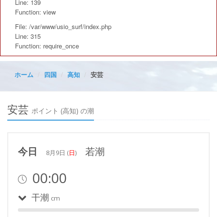
Line: 139
Function: view
File: /var/www/usio_surf/index.php
Line: 315
Function: require_once
ホーム
四国
高知
安芸
安芸
ポイント (高知) の潮
今日
若潮
8月9日 (
日
)
00:00
干潮
cm