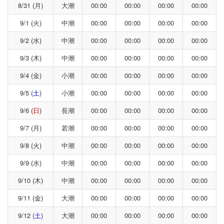
8/31 (月)
大潮
00:00
00:00
00:00
00:00
9/1 (火)
中潮
00:00
00:00
00:00
00:00
9/2 (水)
中潮
00:00
00:00
00:00
00:00
9/3 (木)
中潮
00:00
00:00
00:00
00:00
9/4 (金)
小潮
00:00
00:00
00:00
00:00
9/5 (
土
)
小潮
00:00
00:00
00:00
00:00
9/6 (
日
)
長潮
00:00
00:00
00:00
00:00
9/7 (月)
若潮
00:00
00:00
00:00
00:00
9/8 (火)
中潮
00:00
00:00
00:00
00:00
9/9 (水)
中潮
00:00
00:00
00:00
00:00
9/10 (木)
中潮
00:00
00:00
00:00
00:00
9/11 (金)
大潮
00:00
00:00
00:00
00:00
9/12 (
土
)
大潮
00:00
00:00
00:00
00:00