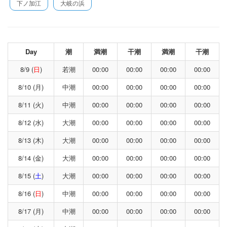
下ノ加江
大岐の浜
Day
潮
満潮
干潮
満潮
干潮
8/9 (
日
)
若潮
00:00
00:00
00:00
00:00
8/10 (月)
中潮
00:00
00:00
00:00
00:00
8/11 (火)
中潮
00:00
00:00
00:00
00:00
8/12 (水)
大潮
00:00
00:00
00:00
00:00
8/13 (木)
大潮
00:00
00:00
00:00
00:00
8/14 (金)
大潮
00:00
00:00
00:00
00:00
8/15 (
土
)
大潮
00:00
00:00
00:00
00:00
8/16 (
日
)
中潮
00:00
00:00
00:00
00:00
8/17 (月)
中潮
00:00
00:00
00:00
00:00