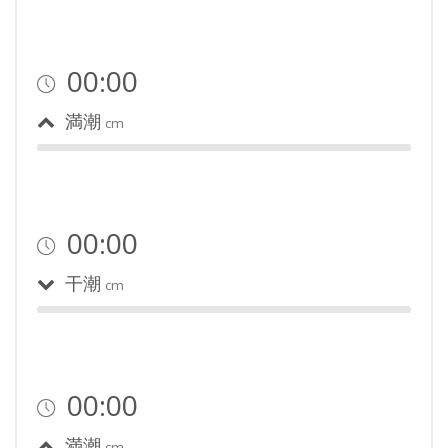
00:00
満潮
cm
00:00
干潮
cm
00:00
満潮
cm