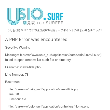
うしお(潮).SURF で日本全国約600カ所サーフポイントの潮まわりをチエック!!
A PHP Error was encountered
Severity: Warning
Message: file(/var/www/usio_surf/application/datas/tide/2026/L6.txt):
failed to open stream: No such file or directory
Filename: views/tide.php
Line Number: 78
Backtrace:
File: /var/www/usio_surf/application/views/tide.php
Line: 78
Function: file
File: /var/www/usio_surf/application/controllers/Home.php