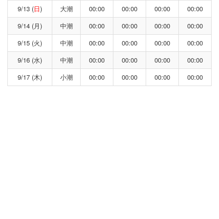
9/13 (
日
)
大潮
00:00
00:00
00:00
00:00
9/14 (月)
中潮
00:00
00:00
00:00
00:00
9/15 (火)
中潮
00:00
00:00
00:00
00:00
9/16 (水)
中潮
00:00
00:00
00:00
00:00
9/17 (木)
小潮
00:00
00:00
00:00
00:00