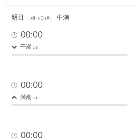
明日
中潮
8月10日 (月)
00:00
干潮
cm
00:00
満潮
cm
00:00