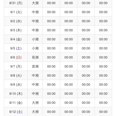
8/31 (月)
大潮
00:00
00:00
00:00
00:00
9/1 (火)
中潮
00:00
00:00
00:00
00:00
9/2 (水)
中潮
00:00
00:00
00:00
00:00
9/3 (木)
中潮
00:00
00:00
00:00
00:00
9/4 (金)
小潮
00:00
00:00
00:00
00:00
9/5 (
土
)
小潮
00:00
00:00
00:00
00:00
9/6 (
日
)
長潮
00:00
00:00
00:00
00:00
9/7 (月)
若潮
00:00
00:00
00:00
00:00
9/8 (火)
中潮
00:00
00:00
00:00
00:00
9/9 (水)
中潮
00:00
00:00
00:00
00:00
9/10 (木)
中潮
00:00
00:00
00:00
00:00
9/11 (金)
大潮
00:00
00:00
00:00
00:00
9/12 (
土
)
大潮
00:00
00:00
00:00
00:00