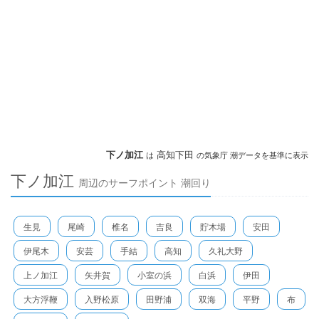
下ノ加江
高知下田
は
の気象庁 潮データを基準に表示
下ノ加江
周辺のサーフポイント 潮回り
生見
尾崎
椎名
吉良
貯木場
安田
伊尾木
安芸
手結
高知
久礼大野
上ノ加江
矢井賀
小室の浜
白浜
伊田
大方浮鞭
入野松原
田野浦
双海
平野
布