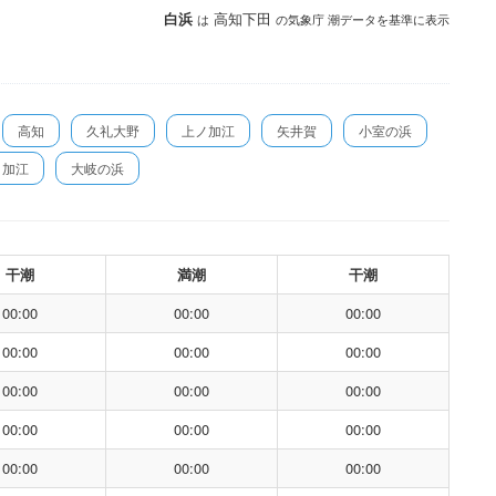
白浜
高知下田
は
の気象庁 潮データを基準に表示
高知
久礼大野
上ノ加江
矢井賀
小室の浜
ノ加江
大岐の浜
干潮
満潮
干潮
00:00
00:00
00:00
00:00
00:00
00:00
00:00
00:00
00:00
00:00
00:00
00:00
00:00
00:00
00:00