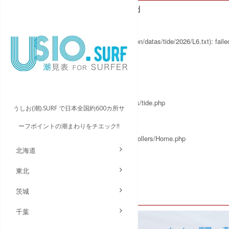
A PHP Error was encountered
Severity: Warning
Message: file(/var/www/usio_surf/application/datas/tide/2026/L6.txt): faile
Filename: views/tide.php
Line Number: 78
Backtrace:
File: /var/www/usio_surf/application/views/tide.php
うしお(潮).SURF で日本全国約600カ所サ
Line: 78
Function: file
ーフポイントの潮まわりをチエック!!
File: /var/www/usio_surf/application/controllers/Home.php
Line: 139
北海道
Function: view
東北
File: /var/www/usio_surf/index.php
Line: 315
茨城
Function: require_once
千葉