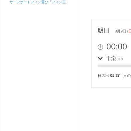
サーフボードフィン選び「フィン王」
明日
8月9日 (
00:00
干潮
cm
日の出
05:27
日の