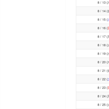
8 / 13 (
8 / 14 (
8 / 15 (
8 / 16 (
8 / 17 (
8 / 18 (
8 / 19 (
8 / 20 (
8 / 21 (
8 / 22 (
8 / 23 (
8 / 24 (
8 / 25 (