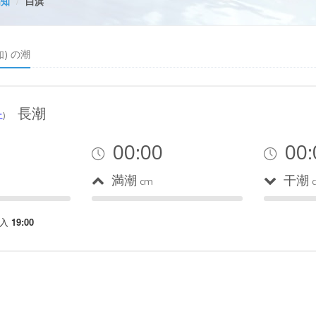
高知
白浜
) の潮
長潮
土
)
00:00
00:
満潮
干潮
cm
入
19:00