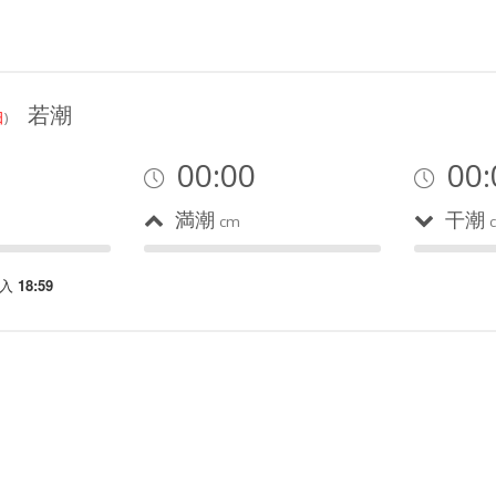
若潮
日
)
00:00
00:
満潮
干潮
cm
入
18:59