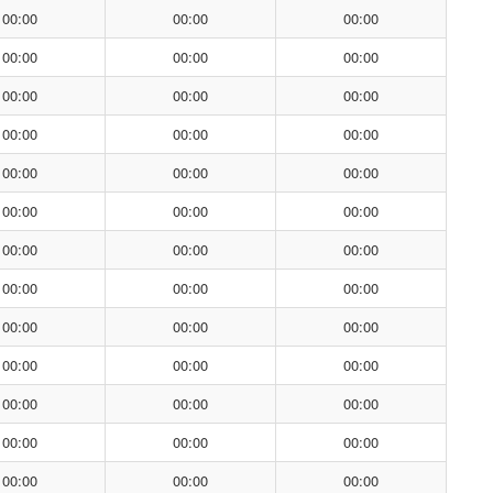
00:00
00:00
00:00
00:00
00:00
00:00
00:00
00:00
00:00
00:00
00:00
00:00
00:00
00:00
00:00
00:00
00:00
00:00
00:00
00:00
00:00
00:00
00:00
00:00
00:00
00:00
00:00
00:00
00:00
00:00
00:00
00:00
00:00
00:00
00:00
00:00
00:00
00:00
00:00