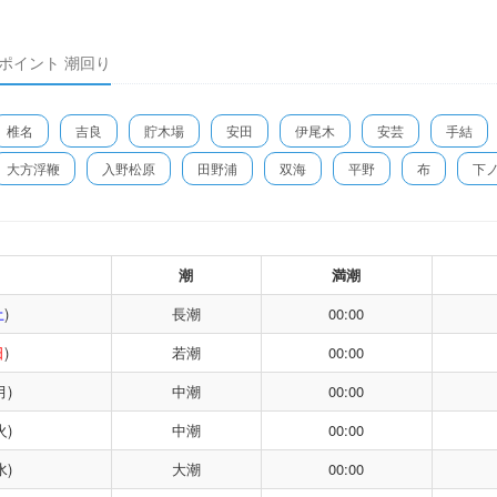
ポイント 潮回り
椎名
吉良
貯木場
安田
伊尾木
安芸
手結
大方浮鞭
入野松原
田野浦
双海
平野
布
下
潮
満潮
土
)
長潮
00:00
日
)
若潮
00:00
月)
中潮
00:00
火)
中潮
00:00
水)
大潮
00:00