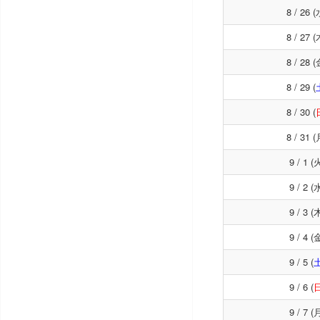
8 / 26 (
8 / 27 (
8 / 28 (
8 / 29 (
8 / 30 (
8 / 31 (
9 / 1 (
9 / 2 (
9 / 3 (
9 / 4 (
9 / 5 (
9 / 6 (
9 / 7 (