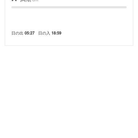
日の出
05:27
日の入
18:59