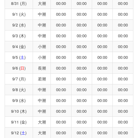
8/31 (月)
大潮
00:00
00:00
00:00
00:00
9/1 (火)
中潮
00:00
00:00
00:00
00:00
9/2 (水)
中潮
00:00
00:00
00:00
00:00
9/3 (木)
中潮
00:00
00:00
00:00
00:00
9/4 (金)
小潮
00:00
00:00
00:00
00:00
9/5 (
土
)
小潮
00:00
00:00
00:00
00:00
9/6 (
日
)
長潮
00:00
00:00
00:00
00:00
9/7 (月)
若潮
00:00
00:00
00:00
00:00
9/8 (火)
中潮
00:00
00:00
00:00
00:00
9/9 (水)
中潮
00:00
00:00
00:00
00:00
9/10 (木)
中潮
00:00
00:00
00:00
00:00
9/11 (金)
大潮
00:00
00:00
00:00
00:00
9/12 (
土
)
大潮
00:00
00:00
00:00
00:00