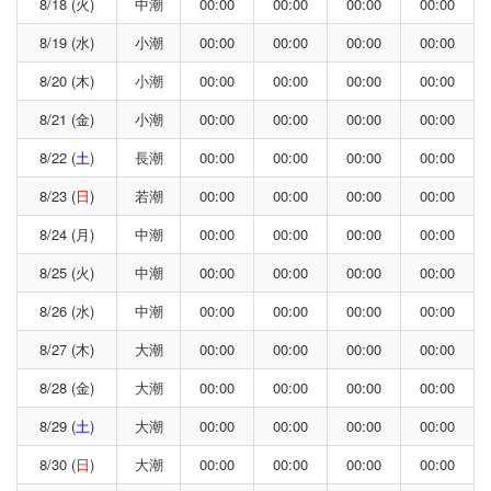
8/18 (火)
中潮
00:00
00:00
00:00
00:00
8/19 (水)
小潮
00:00
00:00
00:00
00:00
8/20 (木)
小潮
00:00
00:00
00:00
00:00
8/21 (金)
小潮
00:00
00:00
00:00
00:00
8/22 (
土
)
長潮
00:00
00:00
00:00
00:00
8/23 (
日
)
若潮
00:00
00:00
00:00
00:00
8/24 (月)
中潮
00:00
00:00
00:00
00:00
8/25 (火)
中潮
00:00
00:00
00:00
00:00
8/26 (水)
中潮
00:00
00:00
00:00
00:00
8/27 (木)
大潮
00:00
00:00
00:00
00:00
8/28 (金)
大潮
00:00
00:00
00:00
00:00
8/29 (
土
)
大潮
00:00
00:00
00:00
00:00
8/30 (
日
)
大潮
00:00
00:00
00:00
00:00